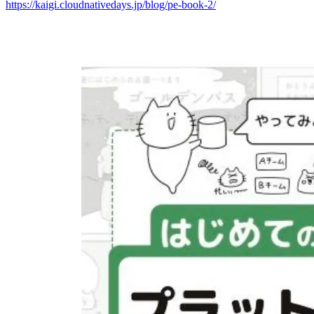
https://kaigi.cloudnativedays.jp/blog/pe-book-2/