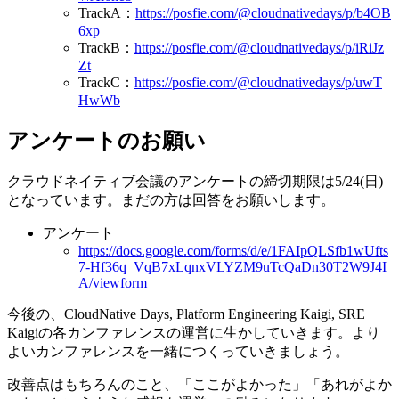
TrackA：
https://posfie.com/@cloudnativedays/p/b4OB
6xp
TrackB：
https://posfie.com/@cloudnativedays/p/iRiJz
Zt
TrackC：
https://posfie.com/@cloudnativedays/p/uwT
HwWb
アンケートのお願い
クラウドネイティブ会議のアンケートの締切期限は5/24(日)
となっています。まだの方は回答をお願いします。
アンケート
https://docs.google.com/forms/d/e/1FAIpQLSfb1wUfts
7-Hf36q_VqB7xLqnxVLYZM9uTcQaDn30T2W9J4I
A/viewform
今後の、CloudNative Days, Platform Engineering Kaigi, SRE
Kaigiの各カンファレンスの運営に生かしていきます。より
よいカンファレンスを一緒につくっていきましょう。
改善点はもちろんのこと、「ここがよかった」「あれがよか