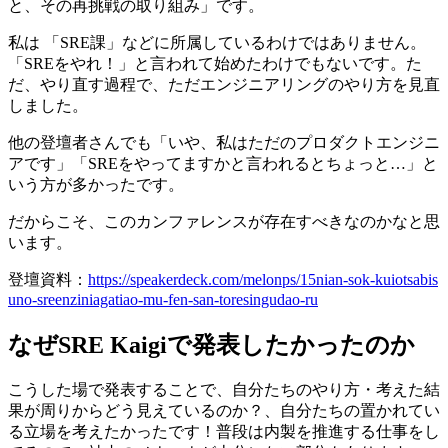
と、その再挑戦の取り組み」です。
私は 「SRE課」などに所属しているわけではありません。
「SREをやれ！」と言われて始めたわけでもないです。た
だ、やり直す過程で、ただエンジニアリングのやり方を見直
しました。
他の登壇者さんでも「いや、私はただのプロダクトエンジニ
アです」「SREをやってますかと言われるとちょっと…」と
いう方が多かったです。
だからこそ、このカンファレンスが存在すべきなのかなと思
います。
登壇資料：
https://speakerdeck.com/melonps/15nian-sok-kuiotsabis
uno-sreenziniagatiao-mu-fen-san-toresingudao-ru
なぜSRE Kaigiで発表したかったのか
こうした場で発表することで、自分たちのやり方・考えた結
果が周りからどう見えているのか？、自分たちの置かれてい
る立場を考えたかったです！普段は内製を推進する仕事をし