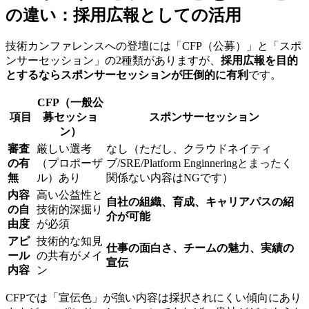
の違い：採用広報としての活用
技術カンファレンスへの登壇には「CFP（公募）」と「スポ
ンサーセッション」の2種類がありますが、
採用広報を目的
とするならスポンサーセッションが圧倒的に有利
です。
CFP（一般公
項目
募セッショ
スポンサーセッション
ン）
審査
厳しい選考
なし（ただし、クラウドネイティ
の有
（プロポーザ
ブ/SRE/Platform Enginneringとまったく
無
ル）あり
関係ない内容はNGです）
内容
高い公益性と
自社の組織、育成、キャリアパスの紹
の自
技術的深掘り
介が可能
由度
が必須
アピ
技術的な知見
仕事の面白さ、チームの魅力、実績の
ール
の共有がメイ
宣伝
内容
ン
CFPでは「宣伝色」が強い内容は採択されにくい傾向にあり