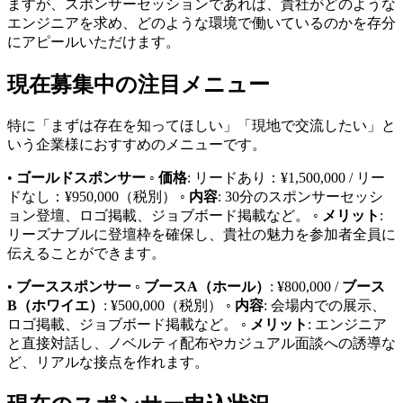
ますが、スポンサーセッションであれば、貴社がどのような
エンジニアを求め、どのような環境で働いているのかを存分
にアピールいただけます。
現在募集中の注目メニュー
特に「まずは存在を知ってほしい」「現地で交流したい」と
いう企業様におすすめのメニューです。
•
ゴールドスポンサー
◦
価格
: リードあり：¥1,500,000 / リー
ドなし：¥950,000（税別） ◦
内容
: 30分のスポンサーセッシ
ョン登壇、ロゴ掲載、ジョブボード掲載など。 ◦
メリット
:
リーズナブルに登壇枠を確保し、貴社の魅力を参加者全員に
伝えることができます。
•
ブーススポンサー
◦
ブースA（ホール）
: ¥800,000 /
ブース
B（ホワイエ）
: ¥500,000（税別） ◦
内容
: 会場内での展示、
ロゴ掲載、ジョブボード掲載など。 ◦
メリット
: エンジニア
と直接対話し、ノベルティ配布やカジュアル面談への誘導な
ど、リアルな接点を作れます。