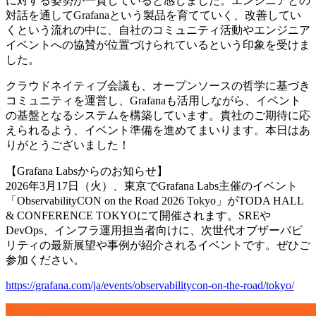
に対する姿勢が一貫していると感じました。エンジニアとの
対話を通してGrafanaという製品を育てていく、改善してい
くという流れの中に、自社のコミュニティ活動やエンジニア
イベントへの協賛が位置づけられているという印象を受けま
した。
クラウドネイティブ会議も、オープンソースの哲学に基づき
コミュニティを運営し、Grafanaも活用しながら、イベント
の基盤となるシステムを構築しています。貴社のご期待に応
えられるよう、イベント準備を進めてまいります。本日はあ
りがとうございました！
【Grafana Labsからのお知らせ】
2026年3月17日（火）、東京でGrafana Labs主催のイベント
「ObservabilityCON on the Road 2026 Tokyo」がTODA HALL
& CONFERENCE TOKYOにて開催されます。SREや
DevOps、インフラ運用担当者向けに、次世代オブザーバビ
リティの最新展望や事例が紹介されるイベントです。ぜひご
参加ください。
https://grafana.com/ja/events/observabilitycon-on-the-road/tokyo/