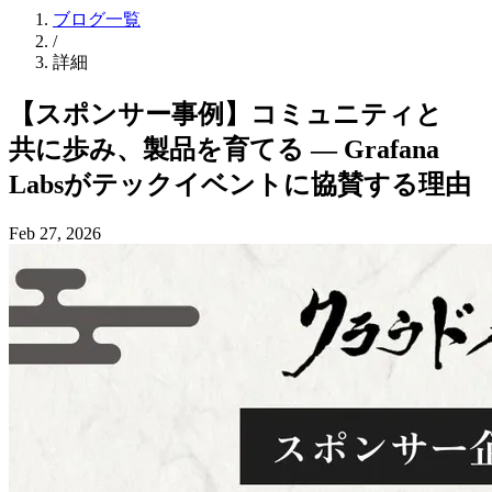
ブログ一覧
/
詳細
【スポンサー事例】コミュニティと
共に
歩み、
製品を
育てる
― Grafana
Labsが
テックイベントに
協賛する
理由
Feb 27, 2026