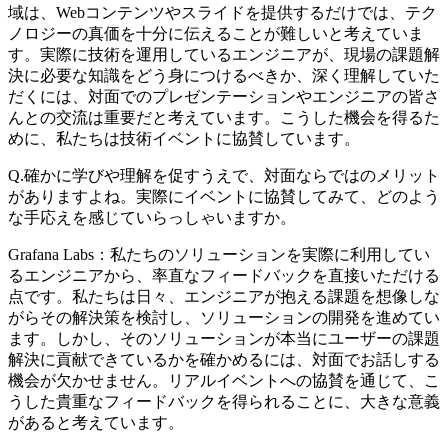
域は、Webコンテンツやスライドを提供するだけでは、テク
ノロジーの真価を十分に伝えることが難しいと考えていま
す。実際に技術を運用しているエンジニアが、現場の課題解
決に必要な知識をどう身につけるべきか、深く理解していた
だくには、対面でのプレゼンテーションやエンジニアの皆さ
んとの交流は重要だと考えています。こうした機会を得るた
めに、私たちは技術イベントに協賛しています。
Q.確かに学びや理解を促すうえで、対面ならではのメリット
がありますよね。実際にイベントに協賛してみて、どのよう
な手応えを感じていらっしゃいますか。
Grafana Labs：私たちのソリューションを実際に利用してい
るエンジニアから、率直なフィードバックを直接いただける
点です。私たちは日々、エンジニアが抱える課題を想像しな
がらその解決策を検討し、ソリューションの開発を進めてい
ます。しかし、そのソリューションが本当にユーザーの課題
解決に貢献できているかを確かめるには、対面でお話しする
機会が欠かせません。リアルイベントへの協賛を通じて、こ
うした貴重なフィードバックを得られることに、大きな意義
があると考えています。