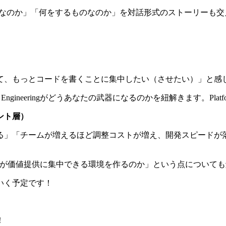
ingの「なぜ必要なのか」「何をするものなのか」を対話形式のストー
て、もっとコードを書くことに集中したい（させたい）」と感
gineeringがどうあなたの武器になるのかを紐解きます。Platfo
ント層）
「チームが増えるほど調整コストが増え、開発スピードが落ちる
を高め、開発者が価値提供に集中できる環境を作るのか」という点につい
いく予定です！
！