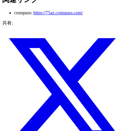
connpass:
https://75az.connpass.com/
共有: