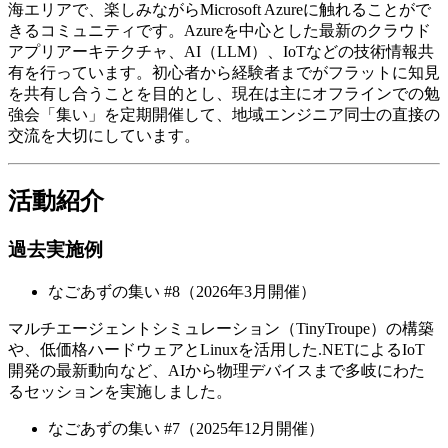
海エリアで、楽しみながらMicrosoft Azureに触れることがで
きるコミュニティです。Azureを中心とした最新のクラウド
アプリアーキテクチャ、AI（LLM）、IoTなどの技術情報共
有を行っています。初心者から経験者までがフラットに知見
を共有し合うことを目的とし、現在は主にオフラインでの勉
強会「集い」を定期開催して、地域エンジニア同士の直接の
交流を大切にしています。
活動紹介
過去実施例
なごあずの集い #8（2026年3月開催）
マルチエージェントシミュレーション（TinyTroupe）の構築
や、低価格ハードウェアとLinuxを活用した.NETによるIoT
開発の最新動向など、AIから物理デバイスまで多岐にわた
るセッションを実施しました。
なごあずの集い #7（2025年12月開催）