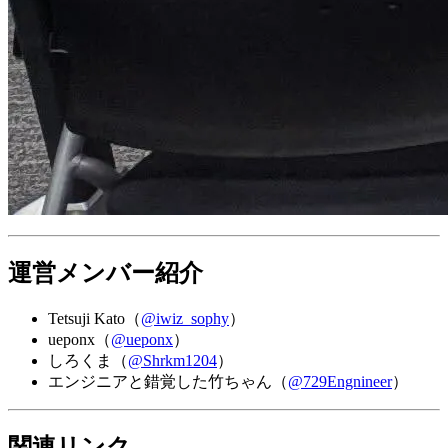
運営メンバー紹介
Tetsuji Kato（
@iwiz_sophy
）
ueponx（
@ueponx
）
しろくま（
@Shrkm1204
）
エンジニアと錯覚した竹ちゃん（
@729Engnineer
）
関連リンク