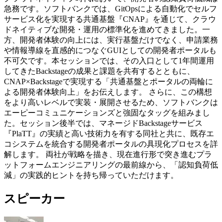
急務です。ソフトバンクでは、GitOpsによる自動化でセルフ
サービス化を実現する共通基盤『CNAP』を通じて、クラウ
ドネイティブな開発・運用の標準化を進めてきました。一
方、開発者体験の向上には、実行基盤だけでなく、申請業務
や情報導線を直感的につなぐGUIとしての開発者ポータルも
不可欠です。本セッションでは、その入口として1年間運用
してきたBackstageの成果と課題を共有するとともに、
CNAP×Backstageで実現する「共通基盤とポータルの両輪に
よる開発者体験向上」をお伝えします。 さらに、この構想
をより高いレベルで実装・展開させるため、ソフトバンクは
エーピーコミュニケーションズと強固なタッグを組みまし
た。セッション後半では、マネージドBackstageサービス
『PlaTT』の実績と高い技術力を有する同社と共に、既存エ
コシステムを統合する開発者ポータルの具現化プロセスを詳
解します。 両社が戦略を描き、現在進行形で突き進むプラ
ットフォームエンジニアリングの最前線から、「認知負荷低
減」の実践的ヒントを持ち帰っていただけます。
スピーカー