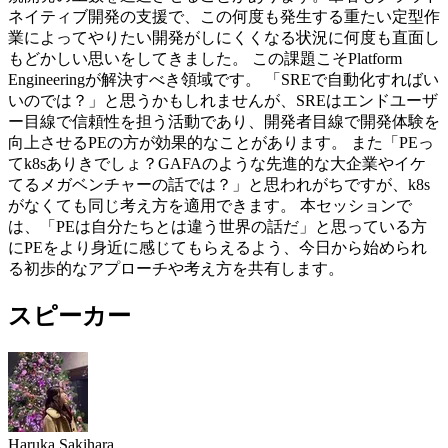
ネイティブ開発の支援で、この何度も発生する重たい定型作
業によってやりたい開発がしにくくなる状況に何度も直面し
もどかしい思いをしてきました。 この課題こそPlatform
Engineeringが解決すべき領域です。 「SREで自動化すればい
いのでは？」と思うかもしれませんが、SREはエンドユーザ
ー目線で信頼性を担う活動であり、開発者目線で開発体験を
向上させるPEの方が効果的なことがあります。 また「PEっ
てk8sありきでしょ？GAFAのような先進的な大企業やイケ
てるメガベンチャーの話では？」と思われがちですが、k8s
がなくても同じ考え方を適用できます。 本セッションで
は、「PEは自分たちとは違う世界の話だ」と思っている方
にPEをより身近に感じてもらえるよう、今日から始められ
る初歩的なアプローチや考え方を共有します。
スピーカー
Haruka Sakihara