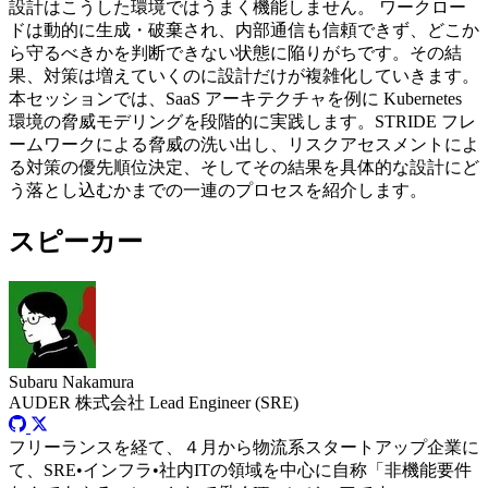
設計はこうした環境ではうまく機能しません。 ワークロー
ドは動的に生成・破棄され、内部通信も信頼できず、どこか
ら守るべきかを判断できない状態に陥りがちです。その結
果、対策は増えていくのに設計だけが複雑化していきます。
本セッションでは、SaaS アーキテクチャを例に Kubernetes
環境の脅威モデリングを段階的に実践します。STRIDE フレ
ームワークによる脅威の洗い出し、リスクアセスメントによ
る対策の優先順位決定、そしてその結果を具体的な設計にど
う落とし込むかまでの一連のプロセスを紹介します。
スピーカー
Subaru Nakamura
AUDER 株式会社
Lead Engineer (SRE)
フリーランスを経て、４月から物流系スタートアップ企業に
て、SRE•インフラ•社内ITの領域を中心に自称「非機能要件