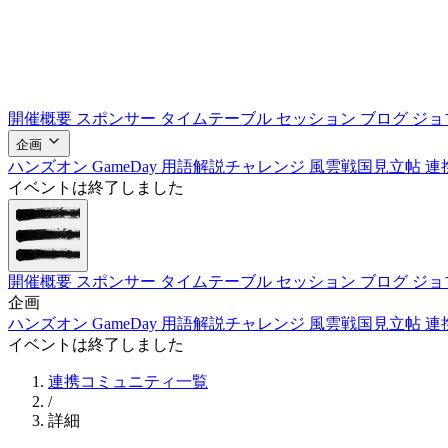
開催概要
スポンサー
タイムテーブル
セッション
ブログ
ジョ
企画
ハンズオン
GameDay
用語解説チャレンジ
風雲戦国見立帖
連
イベントは終了しました
開催概要
スポンサー
タイムテーブル
セッション
ブログ
ジョ
企画
ハンズオン
GameDay
用語解説チャレンジ
風雲戦国見立帖
連
イベントは終了しました
連携コミュニティ一覧
/
詳細